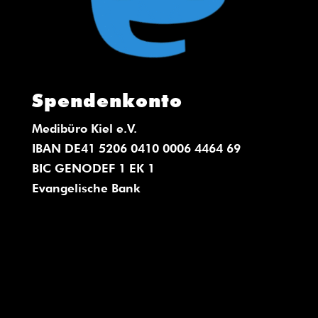
Spendenkonto
Medibüro Kiel e.V.
IBAN DE41 5206 0410 0006 4464 69
BIC GENODEF 1 EK 1
Evangelische Bank
<a rel="me"
href="https://mastodon.social/@medibuerokiel"
>Mastodon</a>