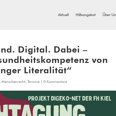
Aktuell
Hilfsangebot
Über Un
d. Digital. Dabei –
sundheitskompetenz von
ger Literalität“
,
Menschenrecht
,
Termine
|
0 Kommentare